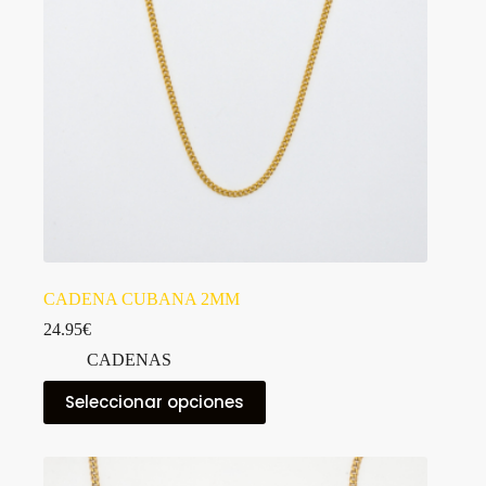
CADENA CUBANA 2MM
24.95
€
CADENAS
Este
Seleccionar opciones
producto
tiene
múltiples
variantes.