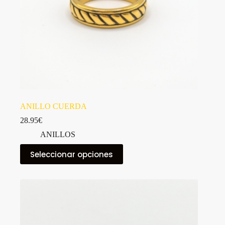
producto
ANILLO CUERDA
28.95
€
ANILLOS
Este
Seleccionar opciones
producto
tiene
múltiples
variantes.
Las
opciones
se
pueden