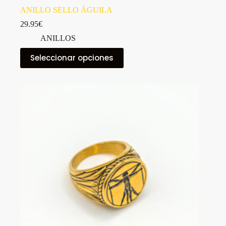
ANILLO SELLO ÁGUILA
29.95
€
ANILLOS
Este
Seleccionar opciones
producto
tiene
múltiples
variantes.
Las
opciones
se
pueden
elegir
en
la
página
de
producto