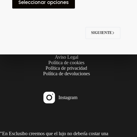
Seleccionar opciones
producto
tiene
múltiples
variantes.
Las
opciones
SIGUIENTE
se
pueden
elegir
en
Aviso Legal
la
Política de cookies
página
Política de privacidad
de
Política de devoluciones
producto
Instagram
"En Esclusibo creemos que el lujo no debería costar una