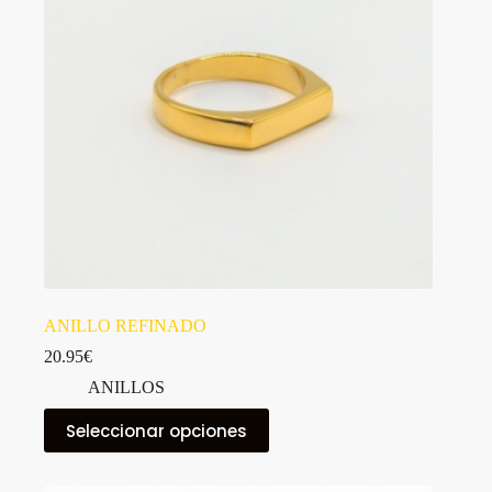
elegir
en
la
página
de
producto
ANILLO REFINADO
20.95
€
ANILLOS
Este
Seleccionar opciones
producto
tiene
múltiples