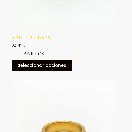
ANILLO CUBANO
24.95
€
ANILLOS
Este
Seleccionar opciones
producto
tiene
múltiples
variantes.
Las
opciones
se
pueden
elegir
en
la
página
de