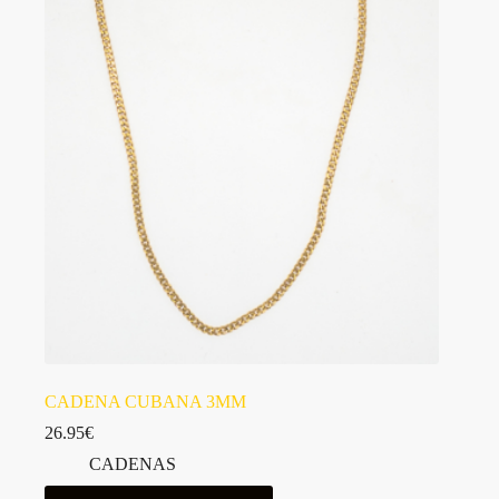
Las
opciones
se
pueden
elegir
en
la
página
de
producto
CADENA CUBANA 3MM
26.95
€
CADENAS
Este