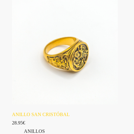
variantes.
Las
opciones
se
pueden
elegir
en
la
página
de
producto
ANILLO SAN CRISTÓBAL
28.95
€
ANILLOS