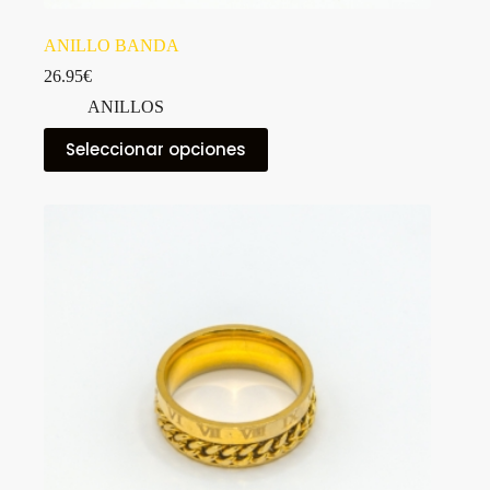
ANILLO BANDA
26.95
€
ANILLOS
Este
Seleccionar opciones
producto
tiene
múltiples
variantes.
Las
opciones
se
pueden
elegir
en
la
página
de
producto