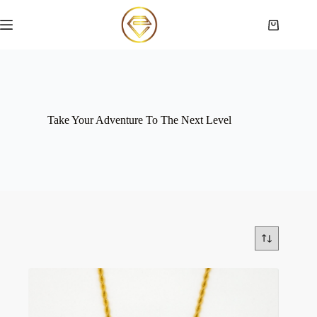
Saltar
al
Carro
contenido
de
compra
Take Your Adventure To The Next Level