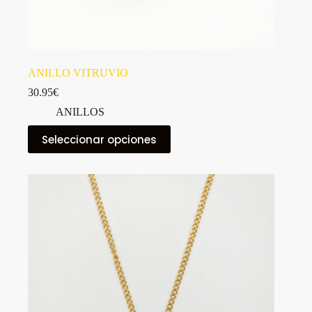
ANILLO VITRUVIO
30.95
€
ANILLOS
Este
Seleccionar opciones
producto
tiene
múltiples
variantes.
Las
opciones
se
pueden
elegir
en
la
página
de
producto