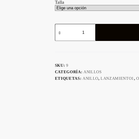
Talla
ANILLO
SELLO
ÁGUILA
cantidad
SKU:
9
CATEGORÍA:
ANILLOS
ETIQUETAS:
ANILLO
,
LANZAMIENTO1
,