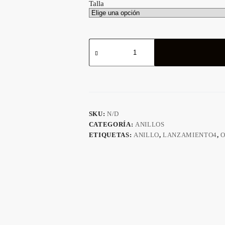
Talla
ANILLO
REFINADO
cantidad
SKU:
N/D
CATEGORÍA:
ANILLOS
ETIQUETAS:
ANILLO
,
LANZAMIENTO4
,