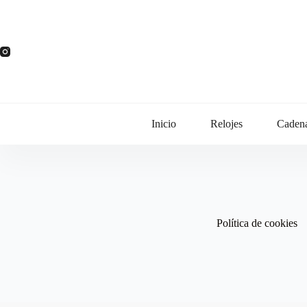
Saltar
al
contenido
Inicio
Relojes
Caden
Política de cookies