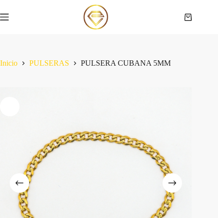
Saltar
al
Carro
contenido
de
compra
Inicio
PULSERAS
PULSERA CUBANA 5MM