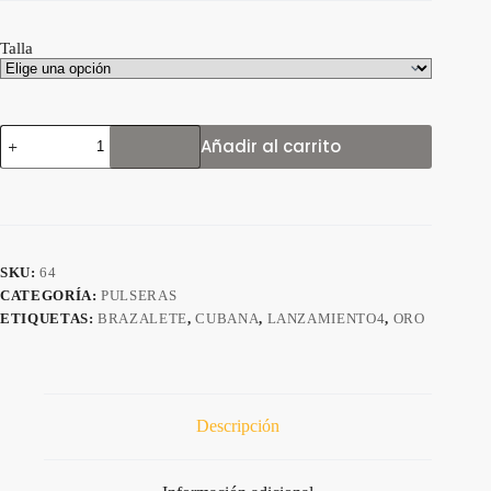
Talla
PULSERA
Añadir al carrito
CUBANA
5MM
cantidad
SKU:
64
CATEGORÍA:
PULSERAS
ETIQUETAS:
BRAZALETE
,
CUBANA
,
LANZAMIENTO4
,
ORO
Descripción